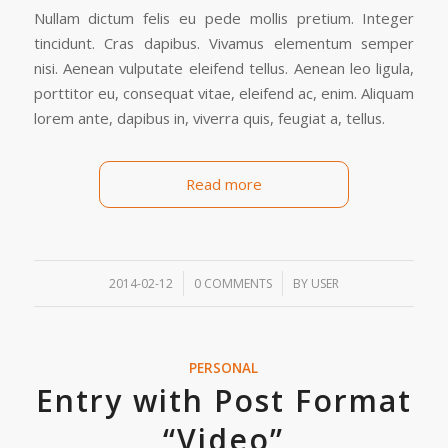
Nullam dictum felis eu pede mollis pretium. Integer
tincidunt. Cras dapibus. Vivamus elementum semper
nisi. Aenean vulputate eleifend tellus. Aenean leo ligula,
porttitor eu, consequat vitae, eleifend ac, enim. Aliquam
lorem ante, dapibus in, viverra quis, feugiat a, tellus.
Read more
/
/
2014-02-12
0 COMMENTS
BY
USER
PERSONAL
Entry with Post Format
“Video”