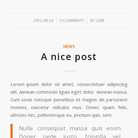
/
/
2012-08-24
0 COMMENTS
BY
USER
NEWS
A nice post
Lorem ipsum dolor sit amet, consectetuer adipiscing
elit. Aenean commodo ligula eget dolor. Aenean massa.
Cum sociis natoque penatibus et magnis dis parturient
montes, nascetur ridiculus mus. Donec quam felis,
ultricies nec, pellentesque eu, pretium quis, sem.
Nulla consequat massa quis enim.
Donec pede justo, fringilla vel,