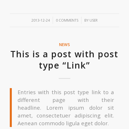
/
/
2013-12-24
0 COMMENTS
BY
USER
NEWS
This is a post with post
type “Link”
Entries with this post type link to a
different page with their
headline. Lorem ipsum dolor sit
amet, consectetuer adipiscing elit.
Aenean commodo ligula eget dolor.