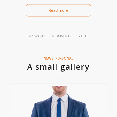
Read more
/
/
2015-05-11
0 COMMENTS
BY
USER
NEWS
,
PERSONAL
A small gallery