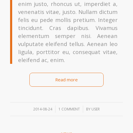
enim justo, rhoncus ut, imperdiet a,
venenatis vitae, justo. Nullam dictum
felis eu pede mollis pretium. Integer
tincidunt. Cras dapibus. Vivamus
elementum semper nisi. Aenean
vulputate eleifend tellus. Aenean leo
ligula, porttitor eu, consequat vitae,
eleifend ac, enim.
Read more
/
/
2014-08-24
1 COMMENT
BY
USER