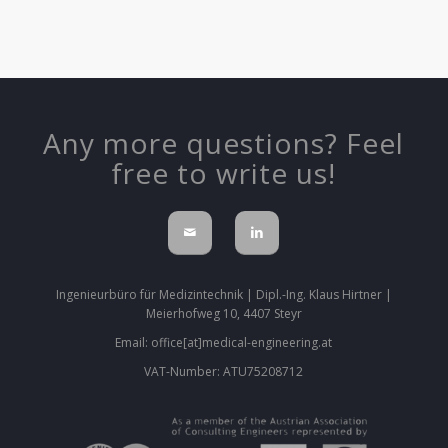
Any more questions? Feel
free to write us!
Ingenieurbüro für Medizintechnik | Dipl.-Ing. Klaus Hirtner |
Meierhofweg 10, 4407 Steyr
Email: office[at]medical-engineering.at
VAT-Number: ATU75208712