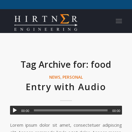
Tag Archive for:
food
NEWS
,
PERSONAL
Entry with Audio
00:00
00:00
Lorem ipsum dolor sit amet, consectetuer adipiscing