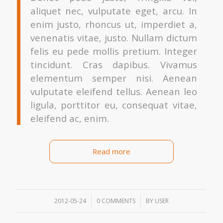
aliquet nec, vulputate eget, arcu. In
enim justo, rhoncus ut, imperdiet a,
venenatis vitae, justo. Nullam dictum
felis eu pede mollis pretium. Integer
tincidunt. Cras dapibus. Vivamus
elementum semper nisi. Aenean
vulputate eleifend tellus. Aenean leo
ligula, porttitor eu, consequat vitae,
eleifend ac, enim.
Read more
/
/
2012-05-24
0 COMMENTS
BY
USER